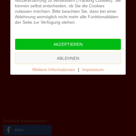
Nutzererfahrung zu verbessern (Tracking Cookies). Sie
können selbst entscheiden, ob Sie die Cookies
zulassen möchten. Bitte beachten Sie, dass bei einer
Ablehnung womöglich nicht mehr alle Funktionalitäten
der Seite zur Verfügung stehen.
AKZEPTIEREN
ABLEHNEN
Weitere Informationen
|
Impressum
Größere Kartenansicht
teilen